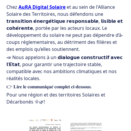
Chez
AuRA Digital Solaire
et au sein de l'Alliance
Solaire des Territoires, nous défendons une
𝘁𝗿𝗮𝗻𝘀𝗶𝘁𝗶𝗼𝗻 𝗲́𝗻𝗲𝗿𝗴𝗲́𝘁𝗶𝗾𝘂𝗲 𝗿𝗲𝘀𝗽𝗼𝗻𝘀𝗮𝗯𝗹𝗲, 𝗹𝗶𝘀𝗶𝗯𝗹𝗲 𝗲𝘁
𝗰𝗼𝗵𝗲́𝗿𝗲𝗻𝘁𝗲, portée par les acteurs locaux. Le
développement du solaire ne peut pas dépendre d’à-
coups réglementaires, au détriment des filières et
des emplois qu’elles soutiennent.
📣 Nous appelons à un 𝗱𝗶𝗮𝗹𝗼𝗴𝘂𝗲 𝗰𝗼𝗻𝘀𝘁𝗿𝘂𝗰𝘁𝗶𝗳 𝗮𝘃𝗲𝗰
𝗹’𝗘́𝘁𝗮𝘁, pour garantir une trajectoire stable,
compatible avec nos ambitions climatiques et nos
réalités locales.
👉 𝐋𝐢𝐫𝐞 𝐥𝐞 𝐜𝐨𝐦𝐦𝐮𝐧𝐢𝐪𝐮𝐞́ 𝐜𝐨𝐦𝐩𝐥𝐞𝐭 𝐜𝐢-𝐝𝐞𝐬𝐬𝐨𝐮𝐬.
Pour une région et des territoires Solaires et
Décarbonés 🌞🌿!