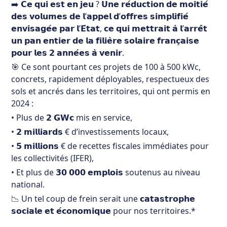
➡️ 𝗖𝗲 𝗾𝘂𝗶 𝗲𝘀𝘁 𝗲𝗻 𝗷𝗲𝘂 ? 𝗨𝗻𝗲 𝗿𝗲́𝗱𝘂𝗰𝘁𝗶𝗼𝗻 𝗱𝗲 𝗺𝗼𝗶𝘁𝗶𝗲́
𝗱𝗲𝘀 𝘃𝗼𝗹𝘂𝗺𝗲𝘀 𝗱𝗲 𝗹’𝗮𝗽𝗽𝗲𝗹 𝗱’𝗼𝗳𝗳𝗿𝗲𝘀 𝘀𝗶𝗺𝗽𝗹𝗶𝗳𝗶𝗲́
𝗲𝗻𝘃𝗶𝘀𝗮𝗴𝗲́𝗲 𝗽𝗮𝗿 𝗹’𝗘́𝘁𝗮𝘁, 𝗰𝗲 𝗾𝘂𝗶 𝗺𝗲𝘁𝘁𝗿𝗮𝗶𝘁 𝗮̀ 𝗹’𝗮𝗿𝗿𝗲̂𝘁
𝘂𝗻 𝗽𝗮𝗻 𝗲𝗻𝘁𝗶𝗲𝗿 𝗱𝗲 𝗹𝗮 𝗳𝗶𝗹𝗶𝗲̀𝗿𝗲 𝘀𝗼𝗹𝗮𝗶𝗿𝗲 𝗳𝗿𝗮𝗻𝗰̧𝗮𝗶𝘀𝗲
𝗽𝗼𝘂𝗿 𝗹𝗲𝘀 𝟮 𝗮𝗻𝗻𝗲́𝗲𝘀 𝗮̀ 𝘃𝗲𝗻𝗶𝗿.
🎯 Ce sont pourtant ces projets de 100 à 500 kWc,
concrets, rapidement déployables, respectueux des
sols et ancrés dans les territoires, qui ont permis en
2024 :
• Plus de 𝟮 𝗚𝗪𝗰 mis en service,
• 𝟮 𝗺𝗶𝗹𝗹𝗶𝗮𝗿𝗱𝘀 € d’investissements locaux,
• 𝟱 𝗺𝗶𝗹𝗹𝗶𝗼𝗻𝘀 € de recettes fiscales immédiates pour
les collectivités (IFER),
• Et plus de 𝟯𝟬 𝟬𝟬𝟬 𝗲𝗺𝗽𝗹𝗼𝗶𝘀 soutenus au niveau
national.
📉 Un tel coup de frein serait une 𝗰𝗮𝘁𝗮𝘀𝘁𝗿𝗼𝗽𝗵𝗲
𝘀𝗼𝗰𝗶𝗮𝗹𝗲 𝗲𝘁 𝗲́𝗰𝗼𝗻𝗼𝗺𝗶𝗾𝘂𝗲 pour nos territoires.*