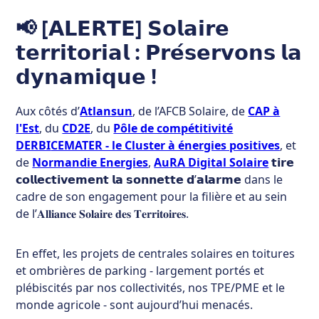
Temps
📢 [𝗔𝗟𝗘𝗥𝗧𝗘] 𝗦𝗼𝗹𝗮𝗶𝗿𝗲
de
𝘁𝗲𝗿𝗿𝗶𝘁𝗼𝗿𝗶𝗮𝗹 : 𝗣𝗿𝗲́𝘀𝗲𝗿𝘃𝗼𝗻𝘀 𝗹𝗮
lecture
8
𝗱𝘆𝗻𝗮𝗺𝗶𝗾𝘂𝗲 !
min
Aux côtés d’
Atlansun
, de l’AFCB Solaire, de
CAP à
l'Est
, du
CD2E
, du
Pôle de compétitivité
DERBI
CEMATER - le Cluster à énergies positives
, et
de
Normandie Energies
,
AuRA Digital Solaire
𝘁𝗶𝗿𝗲
𝗰𝗼𝗹𝗹𝗲𝗰𝘁𝗶𝘃𝗲𝗺𝗲𝗻𝘁 𝗹𝗮 𝘀𝗼𝗻𝗻𝗲𝘁𝘁𝗲 𝗱’𝗮𝗹𝗮𝗿𝗺𝗲 dans le
cadre de son engagement pour la filière et au sein
de l’𝐀𝐥𝐥𝐢𝐚𝐧𝐜𝐞 𝐒𝐨𝐥𝐚𝐢𝐫𝐞 𝐝𝐞𝐬 𝐓𝐞𝐫𝐫𝐢𝐭𝐨𝐢𝐫𝐞𝐬.
En effet, les projets de centrales solaires en toitures
et ombrières de parking - largement portés et
plébiscités par nos collectivités, nos TPE/PME et le
monde agricole - sont aujourd’hui menacés.