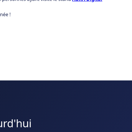
née !
urd'hui