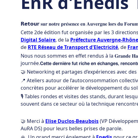
EnR d'Enedis 
𝗥𝗲𝘁𝗼𝘂𝗿 𝐬𝐮𝐫 𝐧𝐨𝐭𝐫𝐞 𝐩𝐫𝐞́𝐬𝐞𝐧𝐜𝐞 𝐞𝐧 𝐀𝐮𝐯𝐞𝐫𝐠𝐧𝐞 𝐥𝐨𝐫𝐬 𝐝𝐮 𝐅𝐨𝐫𝐮𝐦 
Cette 2de édition fut organisée par les 3 direction
Digital Solaire
, de la
Préfecture Auvergne-Rhône
de
RTE Réseau de Transport d'Electricité
, de
Fra
Nous nous sommes en effet rendus à la 𝐆𝐫𝐚𝐧𝐝𝐞 𝐇𝐚
journée.𝗖𝗲𝘁𝘁𝗲 𝗱𝗲𝗿𝗻𝗶𝗲̀𝗿𝗲 𝗳𝘂𝘁 𝗿𝗶𝗰𝗵𝗲 𝗲𝗻 𝗲́𝗰𝗵𝗮𝗻𝗴𝗲𝘀, 𝗿𝗲𝗻𝗰𝗼𝗻𝘁𝗿𝗲𝘀 
🤝 Networking et partages d’expériences avec des 
📍 Ateliers autour de l’autoconsommation collect
concrètes pour accélérer le développement du solai
🎙️ Tables rondes et visites des stands, durant les
souvent dans ce secteur où la technique rencontre
🤝 Merci à
Elise Duclos-Beaubois
(VP Développeme
AuRA DS) pour leurs belles prises de parole.
🙏 Un grand merci également à
Enedis
pour ce gra