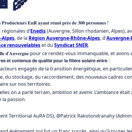
🔋🌾
𝐫𝐨𝐝𝐮𝐜𝐭𝐞𝐮𝐫𝐬 𝐄𝐧𝐑 𝐚𝐲𝐚𝐧𝐭 𝐫𝐞́𝐮𝐧𝐢 𝐩𝐫𝐞̀𝐬 𝐝𝐞 𝟑𝟎𝟎 𝐩𝐞𝐫𝐬𝐨𝐧𝐧𝐞𝐬 !
s régionales d’
Enedis
(Auvergne, Sillon rhodanien, Alpes), ave
-Alpes
, de la
Région Auvergne-Rhône-Alpes
, d'
Auvergne-
nce renouvelables
et du
Syndicat SNER
.
𝐥𝐞 𝐝’𝐀𝐮𝐯𝐞𝐫𝐠𝐧𝐞 pour ce rendez-vous immanquable, et avon
𝘁 𝗰𝗼𝗻𝘁𝗲𝗻𝘂𝘀 𝗱𝗲 𝗾𝘂𝗮𝗹𝗶𝘁𝗲́ 𝗽𝗼𝘂𝗿 𝗹𝗮 𝗳𝗶𝗹𝗶𝗲̀𝗿𝗲 𝘀𝗼𝗹𝗮𝗶𝗿𝗲 𝗲𝗻𝘁𝗿𝗲 :
acteurs engagés de la transition énergétique, en particul
ive, du stockage, du raccordement, des nouveaux cadres con
re sur nos territoires.
quelles on a parlé terrain, ambition et avenir. L’ambiance ét
 la passion.
nt Territiorial AuRA DS), @Patrick Rakotondranahy (Admin
nd événement qui fut un franc succès, ainsi qu'à toutes le