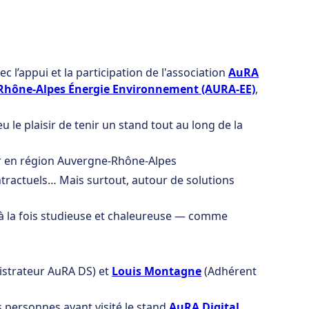
c l’appui et la participation de l'association
AuRA
Rhône-Alpes Énergie Environnement (AURA-EE)
,
s eu le plaisir de tenir un stand tout au long de la
ier en région Auvergne-Rhône-Alpes
tractuels… Mais surtout, autour de solutions
ait à la fois studieuse et chaleureuse — comme
istrateur AuRA DS) et
Louis Montagne
(Adhérent
s personnes ayant visité le stand
AuRA Digital