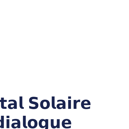
𝗮𝗹 𝗦𝗼𝗹𝗮𝗶𝗿𝗲
𝗶𝗮𝗹𝗼𝗴𝘂𝗲