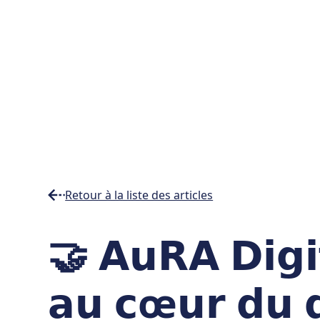
Retour à la liste des articles
Temps
🤝 𝗔𝘂𝗥𝗔 𝗗𝗶𝗴𝗶𝘁
de
lecture
min
𝗮𝘂 𝗰œ𝘂𝗿 𝗱𝘂 𝗱