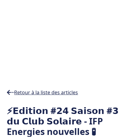
Retour à la liste des articles
Temps
⚡𝗘𝗱𝗶𝘁𝗶𝗼𝗻 #𝟮𝟰 𝗦𝗮𝗶𝘀𝗼𝗻 #𝟯
de
𝗱𝘂 𝗖𝗹𝘂𝗯 𝗦𝗼𝗹𝗮𝗶𝗿𝗲 - IFP
lecture
7
Energies nouvelles 🧪
min