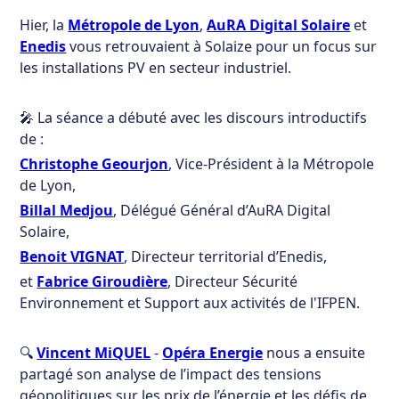
Hier, la
Métropole de Lyon
,
AuRA Digital Solaire
et
Enedis
vous retrouvaient à Solaize pour un focus sur
les installations PV en secteur industriel.
🎤 La séance a débuté avec les discours introductifs
de :
Christophe Geourjon
, Vice-Président à la Métropole
de Lyon,
Billal Medjou
, Délégué Général d’AuRA Digital
Solaire,
Benoit VIGNAT
, Directeur territorial d’Enedis,
et
Fabrice Giroudière
, Directeur Sécurité
Environnement et Support aux activités de l'IFPEN.
🔍
Vincent MiQUEL
-
Opéra Energie
nous a ensuite
partagé son analyse de l’impact des tensions
géopolitiques sur les prix de l’énergie et les défis de