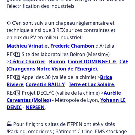
l’électrification des industriels.
⚙️ C'en sont suivis un chapeau règlementaire et
technique ainsi que 3 REX sur ces contraintes et
enjeux du PV en milieu industriel :
Mathieu Vrinat
et
Frederic Chambon
d'Artelia ;
REX1️⃣ Site des laboratoires Boiron (Messimy)
>
Cédric Charrier
-
Boiron
,
Lionel DOMINGET 🔅
-
CVE
(Changeons Notre Vision de l'Energie)
,
REX2️⃣ Appel des 30 (vallée de la chimie) >
Brice
Riviere
,
Corentin BAILLY
-
Terre et Lac Solaire
,
REX3️⃣ Projet DECLYC (vallée de la chimie) >
Aurélie
Cervantes (Mollex)
- Métropole de Lyon,
Yohann LE
DENIC
-
NEPSEN
.
🏭 Pour finir, trois sites de l’IFPEN ont été visités
!Parking, ombrières ; Bâtiment Citrine, EMS stockage