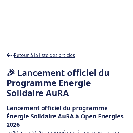
Retour à la liste des articles
Temps
🎉 Lancement officiel du
de
Programme Energie
lecture
min
Solidaire AuRA
Lancement officiel du programme
Énergie Solidaire AuRA à Open Energies
2026
Le 10 mars 2026 a marqué une étape majeure pour