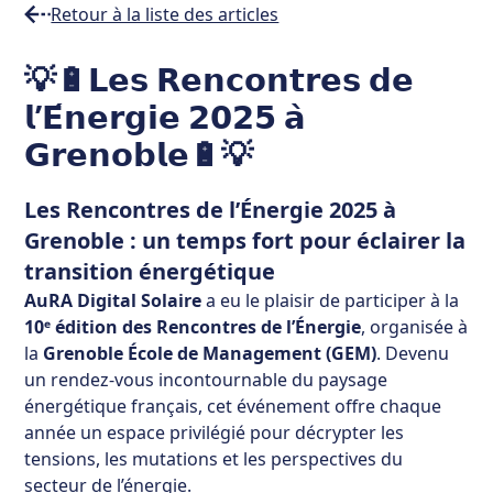
Retour à la liste des articles
Temps
💡🔋𝗟𝗲𝘀 𝗥𝗲𝗻𝗰𝗼𝗻𝘁𝗿𝗲𝘀 𝗱𝗲
de
𝗹’𝗘́𝗻𝗲𝗿𝗴𝗶𝗲 𝟮𝟬𝟮𝟱 𝗮̀
lecture
min
𝗚𝗿𝗲𝗻𝗼𝗯𝗹𝗲🔋💡
Les Rencontres de l’Énergie 2025 à
Grenoble : un temps fort pour éclairer la
transition énergétique
AuRA Digital Solaire
a eu le plaisir de participer à la
10ᵉ édition des Rencontres de l’Énergie
, organisée à
la
Grenoble École de Management (GEM)
. Devenu
un rendez-vous incontournable du paysage
énergétique français, cet événement offre chaque
année un espace privilégié pour décrypter les
tensions, les mutations et les perspectives du
secteur de l’énergie.