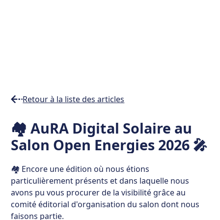
Retour à la liste des articles
Temps
🏘️ AuRA Digital Solaire au
de
Salon Open Energies 2026 🎤
lecture
7
min
🏘️ Encore une édition où nous étions
particulièrement présents et dans laquelle nous
avons pu vous procurer de la visibilité grâce au
comité éditorial d'organisation du salon dont nous
faisons partie.