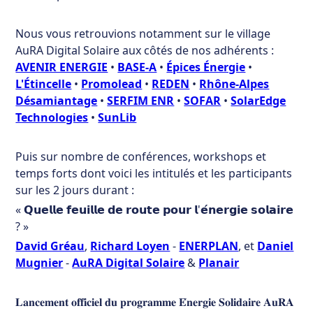
Nous vous retrouvions notamment sur le village
AuRA Digital Solaire aux côtés de nos adhérents :
AVENIR ENERGIE
•
BASE-A
•
Épices Énergie
•
L'Étincelle
•
Promolead
•
REDEN
•
Rhône-Alpes
Désamiantage
•
SERFIM ENR
•
SOFAR
•
SolarEdge
Technologies
•
SunLib
Puis sur nombre de conférences, workshops et
temps forts dont voici les intitulés et les participants
sur les 2 jours durant :
« 𝗤𝘂𝗲𝗹𝗹𝗲 𝗳𝗲𝘂𝗶𝗹𝗹𝗲 𝗱𝗲 𝗿𝗼𝘂𝘁𝗲 𝗽𝗼𝘂𝗿 𝗹'𝗲́𝗻𝗲𝗿𝗴𝗶𝗲 𝘀𝗼𝗹𝗮𝗶𝗿𝗲
? »
David Gréau
,
Richard Loyen
-
ENERPLAN
, et
Daniel
Mugnier
-
AuRA Digital Solaire
&
Planair
𝐋𝐚𝐧𝐜𝐞𝐦𝐞𝐧𝐭 𝐨𝐟𝐟𝐢𝐜𝐢𝐞𝐥 𝐝𝐮 𝐩𝐫𝐨𝐠𝐫𝐚𝐦𝐦𝐞 𝐄́𝐧𝐞𝐫𝐠𝐢𝐞 𝐒𝐨𝐥𝐢𝐝𝐚𝐢𝐫𝐞 𝐀𝐮𝐑𝐀