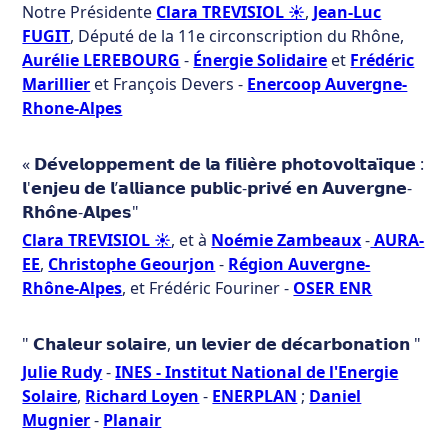
Notre Présidente
Clara TREVISIOL ☀
,
Jean-Luc
FUGIT
, Député de la 11e circonscription du Rhône,
Aurélie LEREBOURG
-
Énergie Solidaire
et
Frédéric
Marillier
et François Devers -
Enercoop Auvergne-
Rhone-Alpes
« 𝗗𝗲́𝘃𝗲𝗹𝗼𝗽𝗽𝗲𝗺𝗲𝗻𝘁 𝗱𝗲 𝗹𝗮 𝗳𝗶𝗹𝗶𝗲̀𝗿𝗲 𝗽𝗵𝗼𝘁𝗼𝘃𝗼𝗹𝘁𝗮𝗶̈𝗾𝘂𝗲 :
𝗹'𝗲𝗻𝗷𝗲𝘂 𝗱𝗲 𝗹’𝗮𝗹𝗹𝗶𝗮𝗻𝗰𝗲 𝗽𝘂𝗯𝗹𝗶𝗰-𝗽𝗿𝗶𝘃𝗲́ 𝗲𝗻 𝗔𝘂𝘃𝗲𝗿𝗴𝗻𝗲-
𝗥𝗵𝗼̂𝗻𝗲-𝗔𝗹𝗽𝗲𝘀"
Clara TREVISIOL ☀
, et à
Noémie Zambeaux
-
AURA-
EE
,
Christophe Geourjon
-
Région Auvergne-
Rhône-Alpes
, et Frédéric Fouriner -
OSER ENR
" 𝗖𝗵𝗮𝗹𝗲𝘂𝗿 𝘀𝗼𝗹𝗮𝗶𝗿𝗲, 𝘂𝗻 𝗹𝗲𝘃𝗶𝗲𝗿 𝗱𝗲 𝗱𝗲́𝗰𝗮𝗿𝗯𝗼𝗻𝗮𝘁𝗶𝗼𝗻 "
Julie Rudy
-
INES - Institut National de l'Energie
Solaire
,
Richard Loyen
-
ENERPLAN
;
Daniel
Mugnier
-
Planair