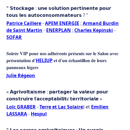
" 𝗦
𝘁𝗼𝗰𝗸𝗮𝗴𝗲 : 𝘂𝗻𝗲 𝘀𝗼𝗹𝘂𝘁𝗶𝗼𝗻 𝗽𝗲𝗿𝘁𝗶𝗻𝗲𝗻𝘁𝗲 𝗽𝗼𝘂𝗿
𝘁𝗼𝘂𝘀 𝗹𝗲𝘀 𝗮𝘂𝘁𝗼𝗰𝗼𝗻𝘀𝗼𝗺𝗺𝗮𝘁𝗲𝘂𝗿𝘀 ? "
Patrice Caillere
-
APEM ENERGIE
;
Armand Burdin
de Saint Martin
-
ENERPLAN
;
Charles Kepinski
-
SOFAR
𝐒𝐨𝐢𝐫𝐞́𝐞 𝐕𝐈𝐏 𝐩𝐨𝐮𝐫 𝐧𝐨𝐬 𝐚𝐝𝐡𝐞́𝐫𝐞𝐧𝐭𝐬 𝐩𝐫𝐞́𝐬𝐞𝐧𝐭𝐬 𝐬𝐮𝐫 𝐥𝐞 𝐒𝐚𝐥𝐨𝐧 𝐚𝐯𝐞𝐜
𝐩𝐫𝐞́𝐬𝐞𝐧𝐭𝐚𝐭𝐢𝐨𝐧 𝐝'
HELIUP
𝐞𝐭 𝐝'𝐮𝐧 𝐞́𝐜𝐡𝐚𝐧𝐭𝐢𝐥𝐥𝐨𝐧 𝐝𝐞 𝐥𝐞𝐮𝐫𝐬
𝐩𝐚𝐧𝐧𝐞𝐚𝐮𝐱 𝐥𝐞́𝐠𝐞𝐫𝐬
Julie Régeon
« 𝗔𝗴𝗿𝗶𝘃𝗼𝗹𝘁𝗮𝐢̈𝘀𝗺𝗲 : 𝗽𝗮𝗿𝘁𝗮𝗴𝗲𝗿 𝗹𝗮 𝘃𝗮𝗹𝗲𝘂𝗿 𝗽𝗼𝘂𝗿
𝗰𝗼𝗻𝘀𝘁𝗿𝘂𝗶𝗿𝗲 𝗹’𝗮𝗰𝗰𝗲𝗽𝘁𝗮𝗯𝗶𝗹𝗶𝘁𝐞́ 𝘁𝗲𝗿𝗿𝗶𝘁𝗼𝗿𝗶𝗮𝗹𝗲 »
Loïc GRABER
-
Terre et Lac Solaire
) et
Emilien
LASSARA
-
Hespul