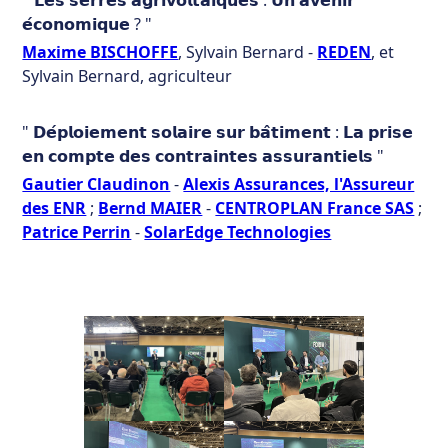
"
𝗟𝗲𝘀 𝘀𝗲𝗿𝗿𝗲𝘀 𝗮𝗴𝗿𝗶𝘃𝗼𝗹𝘁𝗮𝗶𝗾𝘂𝗲𝘀 : 𝗨𝗻 𝗮𝘃𝗲𝗻𝗶𝗿
𝗲́𝗰𝗼𝗻𝗼𝗺𝗶𝗾𝘂𝗲 ? "
Maxime BISCHOFFE
, Sylvain Bernard -
REDEN
, et
Sylvain Bernard, agriculteur
" 𝗗𝗲́𝗽𝗹𝗼𝗶𝗲𝗺𝗲𝗻𝘁 𝘀𝗼𝗹𝗮𝗶𝗿𝗲 𝘀𝘂𝗿 𝗯𝗮̂𝘁𝗶𝗺𝗲𝗻𝘁 : 𝗟𝗮 𝗽𝗿𝗶𝘀𝗲
𝗲𝗻 𝗰𝗼𝗺𝗽𝘁𝗲 𝗱𝗲𝘀 𝗰𝗼𝗻𝘁𝗿𝗮𝗶𝗻𝘁𝗲𝘀 𝗮𝘀𝘀𝘂𝗿𝗮𝗻𝘁𝗶𝗲𝗹𝘀 "
Gautier Claudinon
-
Alexis Assurances, l'Assureur
des ENR
;
Bernd MAIER
-
CENTROPLAN France SAS
;
Patrice Perrin
-
SolarEdge Technologies