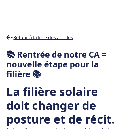
Retour à la liste des articles
Temps
📚 Rentrée de notre CA =
de
nouvelle étape pour la
lecture
min
filière 📚
La filière solaire
doit changer de
posture et de récit.